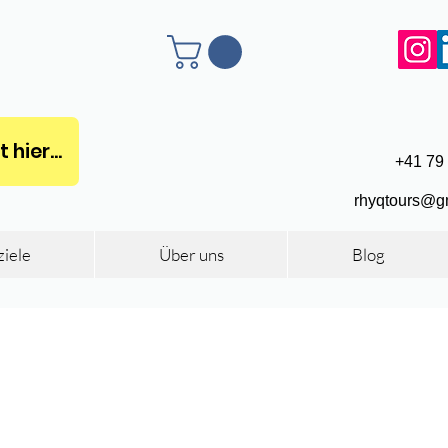
hier...
+41 79
rhyqtours@g
ziele
Über uns
Blog