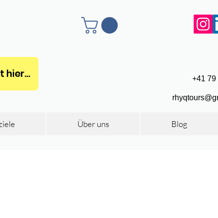
hier...
+41 79
rhyqtours@g
ziele
Über uns
Blog