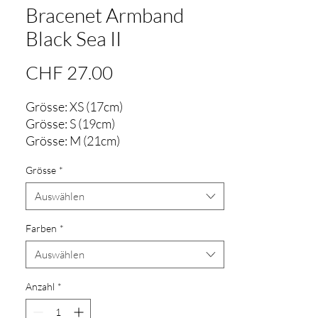
Bracenet Armband
Black Sea II
Preis
CHF 27.00
Grösse: XS (17cm)
Grösse: S (19cm)
Grösse: M (21cm)
Grösse: L (22cm)
Grösse
*
Über das Armband:
Auswählen
Schwarz
Einreihig
Farben
*
Ca. 4 mm Durchmesser
Auswählen
Aus ehemaligem Fischernetz
(HDPE)
Anzahl
*
Magnetverschluss aus Edelstahl,
wahlweise in Schwarz, Rosé-Gold