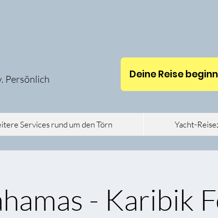
Deine Reise beginnt 
v. Persönlich
tere Services rund um den Törn
Yacht-Reise
ahamas - Karibik F