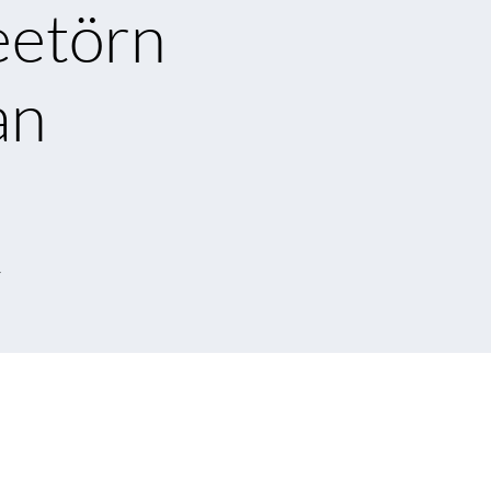
eetörn
an
r