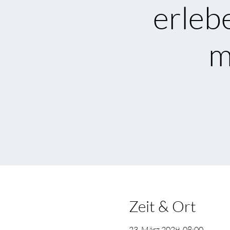
erleb
m
Zeit & Ort
23. März 2029, 08:00