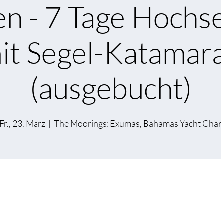
en - 7 Tage Hochs
it Segel-Katamar
(ausgebucht)
Fr., 23. März
  |  
The Moorings: Exumas, Bahamas Yacht Cha