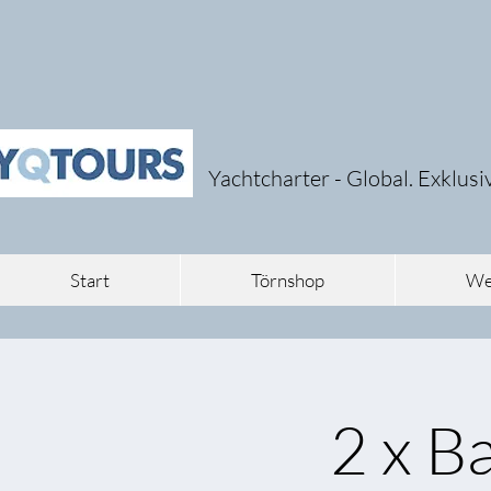
Yachtcharter - Global. Exklusi
Start
Törnshop
Wei
2 x B