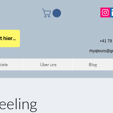
hier...
+41 79
rhyqtours@g
ziele
Über uns
Blog
eeling