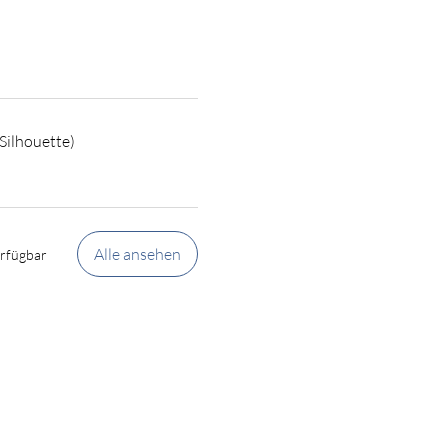
M
 Silhouette)
Alle ansehen
erfügbar