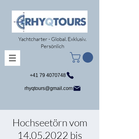
Yachtcharter - Global. Exklusiv.
Persönlich
+41 79 4070748
rhyqtours@gmail.com
Hochseetörn vom
14.05.2022 bis